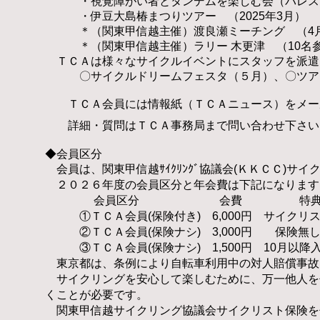
・視覚障がい者とタンデムを楽しむ会（パレス
・伊豆大島椿まつりツアー （2025年3月）
＊（関東甲信越主催）渡良瀬ミーチング （4
＊（関東甲信越主催）ラリー 木更津 （10名
ＴＣＡは様々なサイクルイベントにスタッフを派遣
〇サイクルドリームフェスタ（５月）、〇ツアー
ＴＣＡ会員には情報紙（ＴＣＡニュース）をメール
詳細・質問はＴＣＡ事務局まで問い合わせ下さ
い
◆会員区分
会員は、関東甲信越ｻｲｸﾘﾝｸﾞ協議会(ＫＫＣＣ)
２０２６年度の会員区分と年会費は下記になります
会員区分 会費 特
①ＴＣＡ会員(保険付き) 6,000円 サイクリ
​ ②ＴＣＡ会員
(保険ナシ) 3,000円 保険無
​ ③ＴＣＡ会員(保険ナシ) 1,500円 10月以降
東京都は、条例により自転車利用中の対人賠償事故
​ サイクリングを安心して楽しむために、万一他人
くことが必要です。
関東甲信越サイクリング協議会サイクリスト保険を