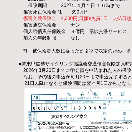
​ 保険期間 2027年４月１日 １６時まで
傷害死亡保険金 *1 390万円
​
傷害入院保険金 4,000円(日額)/免責1日 支払日総
​ 傷害通院保険金 ナシ
​ 個人賠償責任保険金 ３億円 示談交渉サービス
​ 加入の年齢制限 なし
​
*1：被保険者人数に従った割引率で決定のため、募
■関東甲信越サイクリング
協議会交通傷害保険加入時
2026年3月20日までに①会員を申込まれた人の保険期
なお、その後の申込が毎月20日まで申込完了すると保
21日以降になると保険期間は翌々月1日からとなり