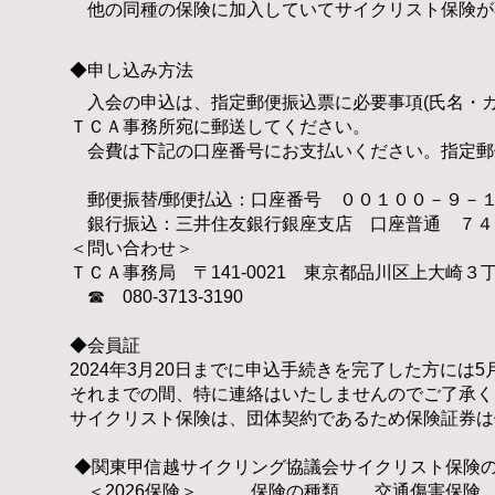
他の同種の保険に加入していてサイクリスト保険が
◆申し込み方法
入会の申込は、指定郵便振込票に必要事項(氏名・カ
ＴＣＡ事務所宛に郵送してください。
会費は下記の口座番号にお支払いください。指定郵
郵便振替/郵便払込：口座番号 ０
０１００－９－
銀行振込：三井住友銀行銀座支店 口座普通 ７４
＜問い合わせ＞​
ＴＣＡ事務局 〒141-0021 東京都品川区上大
☎ 080-3713-3190
◆会員証
2024年3月20日までに申込手続きを完了した方には
それまでの間、特
に連絡はいたしませんのでご了承く
サイクリスト保険は、団体契約であるため保険証券は
◆関東甲
信越サイクリング協議会サイクリスト保険
＜2026保険＞ 保険の種類 交通傷害保険