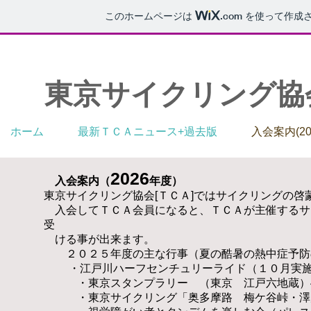
このホームページは
.com
を使って作成さ
​東京サイクリング
ホーム
最新ＴＣＡニュース+過去版
入会案内(2
​2026
入会案内（
年度）
東京サイクリング協会[ＴＣＡ]ではサイクリングの
入会してＴＣＡ会員になると、ＴＣＡが主催するサ
受
ける事が
出来ます。
２０２５年度の主
な行事（夏の酷暑の熱中症予防
・江戸川ハーフセンチュリーライド（１０月実
・東京スタンプラリー （
東京 江戸六地蔵）
・東京サイクリング「奥多摩路 梅ケ谷峠・澤乃